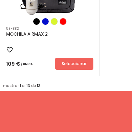
58-882
MOCHILA AIRMAX 2
109
€
Seleccionar
UNICA
mostrar
1
al
13
de
13