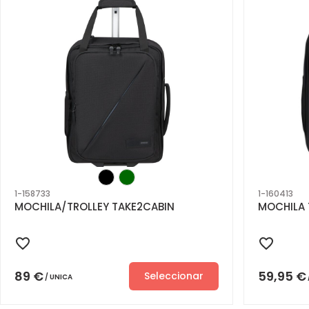
1-158733
1-160413
MOCHILA/TROLLEY TAKE2CABIN
MOCHILA 
89
€
59,95
€
Seleccionar
UNICA