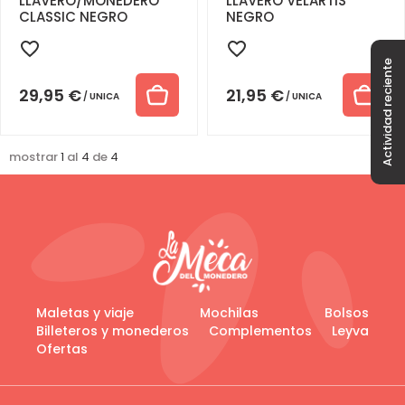
LLAVERO/MONEDERO
LLAVERO VELARTIS
CLASSIC NEGRO
NEGRO
Actividad reciente
29,95
€
21,95
€
UNICA
UNICA
mostrar
1
al
4
de
4
Maletas y viaje
Mochilas
Bolsos
Billeteros y monederos
Complementos
Leyva
Ofertas