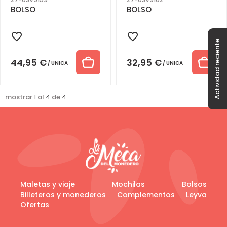
BOLSO
BOLSO
Actividad reciente
44,95
€
32,95
€
UNICA
UNICA
mostrar
1
al
4
de
4
Maletas y viaje
Mochilas
Bolsos
Billeteros y monederos
Complementos
Leyva
Ofertas