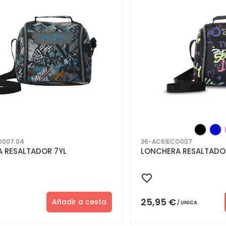
O007.04
36-AC61ECO007
 RESALTADOR 7YL
LONCHERA RESALTADO
25,95
€
Añadir a cesta
UNICA