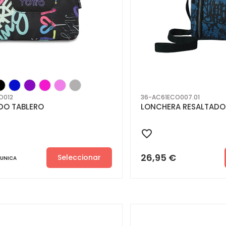
O012
36-AC61ECO007.01
DO TABLERO
LONCHERA RESALTADO
26,95
€
Seleccionar
UNICA