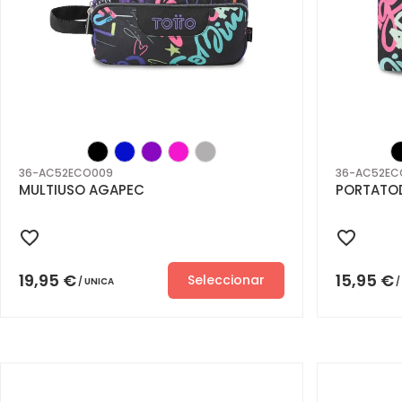
36-AC52ECO009
36-AC52EC
MULTIUSO AGAPEC
PORTATO
19,95
€
15,95
€
Seleccionar
UNICA