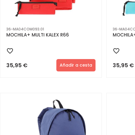
36-MA04COM093.01
36-MA04CO
MOCHILA+ MULTI KALEX R66
MOCHILA+
35,95
€
35,95
€
Añadir a cesta