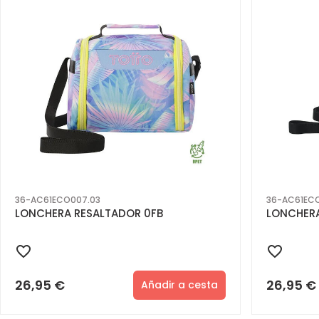
36-AC61ECO007.03
36-AC61EC
LONCHERA RESALTADOR 0FB
LONCHERA
26,95
€
26,95
€
Añadir a cesta