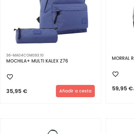
36-MA04COM093.10
MORRAL R
MOCHILA+ MULTI KALEX Z76
59,95
€
35,95
€
Añadir a cesta