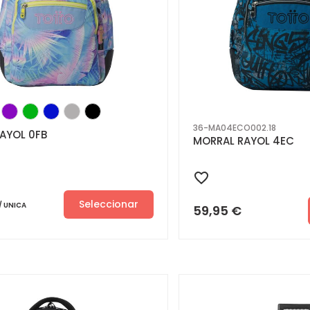
36-MA04ECO002.18
AYOL 0FB
MORRAL RAYOL 4EC
Seleccionar
UNICA
59,95
€