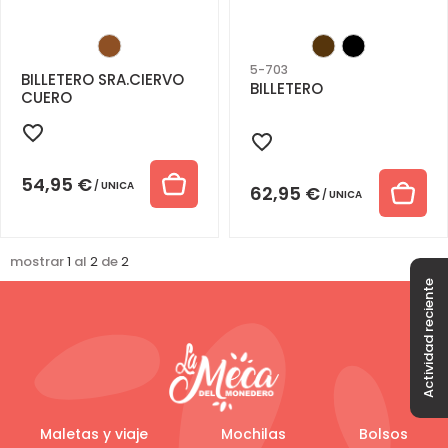
5-703
BILLETERO SRA.CIERVO
BILLETERO
CUERO
54,95
€
UNICA
62,95
€
UNICA
mostrar
1
al
2
de
2
Actividad reciente
Maletas y viaje
Mochilas
Bolsos