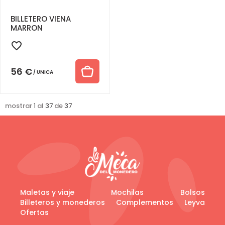
BILLETERO VIENA
MARRON
56
€
UNICA
mostrar
1
al
37
de
37
Maletas y viaje
Mochilas
Bolsos
Billeteros y monederos
Complementos
Leyva
Ofertas