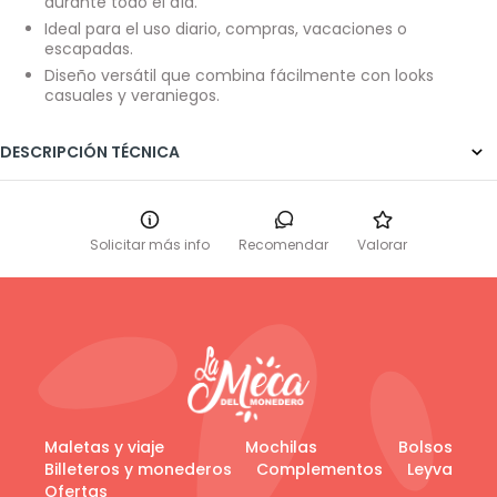
durante todo el día.
Ideal para el uso diario, compras, vacaciones o
escapadas.
Diseño versátil que combina fácilmente con looks
casuales y veraniegos.
DESCRIPCIÓN TÉCNICA
Solicitar más info
Recomendar
Valorar
Maletas y viaje
Mochilas
Bolsos
Billeteros y monederos
Complementos
Leyva
Ofertas